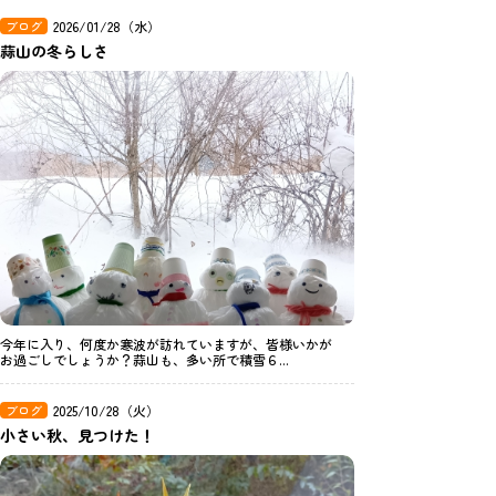
ブログ
2026/01/28（水）
蒜山の冬らしさ
今年に入り、何度か寒波が訪れていますが、皆様いかが
お過ごしでしょうか？蒜山も、多い所で積雪６...
ブログ
2025/10/28（火）
小さい秋、見つけた！